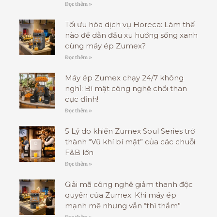
Đọc thêm »
Tối ưu hóa dịch vụ Horeca: Làm thế
nào để dẫn đầu xu hướng sống xanh
cùng máy ép Zumex?
Đọc thêm »
Máy ép Zumex chạy 24/7 không
nghỉ: Bí mật công nghệ chổi than
cực đỉnh!
Đọc thêm »
5 Lý do khiến Zumex Soul Series trở
thành “Vũ khí bí mật” của các chuỗi
F&B lớn
Đọc thêm »
Giải mã công nghệ giảm thanh độc
quyền của Zumex: Khi máy ép
mạnh mẽ nhưng vẫn “thì thầm”