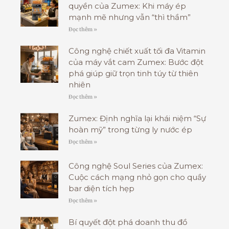
quyền của Zumex: Khi máy ép
mạnh mẽ nhưng vẫn “thì thầm”
Đọc thêm »
Công nghệ chiết xuất tối đa Vitamin
của máy vắt cam Zumex: Bước đột
phá giúp giữ trọn tinh túy từ thiên
nhiên
Đọc thêm »
Zumex: Định nghĩa lại khái niệm “Sự
hoàn mỹ” trong từng ly nước ép
Đọc thêm »
Công nghệ Soul Series của Zumex:
Cuộc cách mạng nhỏ gọn cho quầy
bar diện tích hẹp
Đọc thêm »
Bí quyết đột phá doanh thu đồ