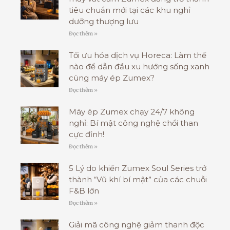
tiêu chuẩn mới tại các khu nghỉ
dưỡng thượng lưu
Đọc thêm »
Tối ưu hóa dịch vụ Horeca: Làm thế
nào để dẫn đầu xu hướng sống xanh
cùng máy ép Zumex?
Đọc thêm »
Máy ép Zumex chạy 24/7 không
nghỉ: Bí mật công nghệ chổi than
cực đỉnh!
Đọc thêm »
5 Lý do khiến Zumex Soul Series trở
thành “Vũ khí bí mật” của các chuỗi
F&B lớn
Đọc thêm »
Giải mã công nghệ giảm thanh độc