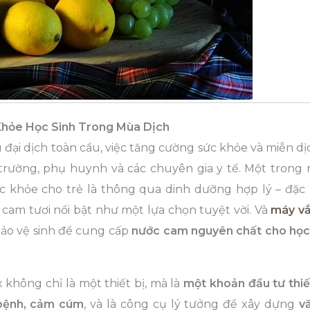
Khỏe Học Sinh Trong Mùa Dịch
 đại dịch toàn cầu, việc tăng cường sức khỏe và miễn d
 trường, phụ huynh và các chuyên gia y tế. Một trong
 khỏe cho trẻ là thông qua dinh dưỡng hợp lý – đặc b
 cam tươi nổi bật như một lựa chọn tuyệt vời. Và
máy v
m bảo vệ sinh để cung cấp
nước cam nguyên chất cho học
 không chỉ là một thiết bị, mà là
một khoản đầu tư thiế
bệnh, cảm cúm
, và là công cụ lý tưởng để xây dựng
v