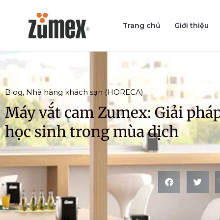
Skip
to
Trang chủ
Giới thiệu
content
Blog
,
Nhà hàng khách sạn (HORECA)
Máy vắt cam Zumex: Giải pháp
học sinh trong mùa dịch