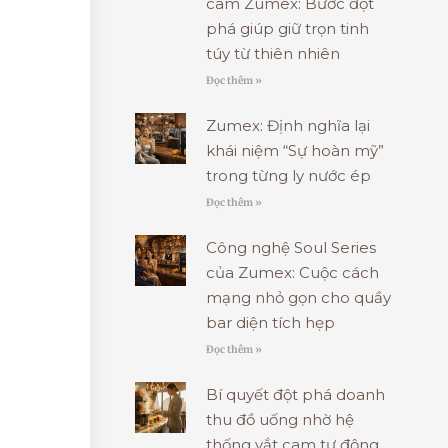
cam Zumex: Bước đột
phá giúp giữ trọn tinh
túy từ thiên nhiên
Đọc thêm »
Zumex: Định nghĩa lại
khái niệm “Sự hoàn mỹ”
trong từng ly nước ép
Đọc thêm »
Công nghệ Soul Series
của Zumex: Cuộc cách
mạng nhỏ gọn cho quầy
bar diện tích hẹp
Đọc thêm »
Bí quyết đột phá doanh
thu đồ uống nhờ hệ
thống vắt cam tự động