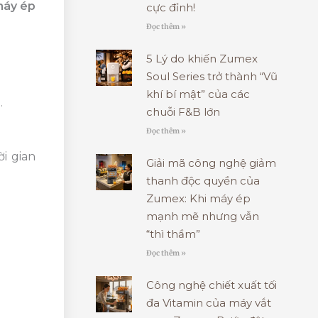
máy ép
cực đỉnh!
Đọc thêm »
5 Lý do khiến Zumex
Soul Series trở thành “Vũ
khí bí mật” của các
.
chuỗi F&B lớn
Đọc thêm »
i gian
Giải mã công nghệ giảm
thanh độc quyền của
Zumex: Khi máy ép
mạnh mẽ nhưng vẫn
“thì thầm”
Đọc thêm »
Công nghệ chiết xuất tối
đa Vitamin của máy vắt