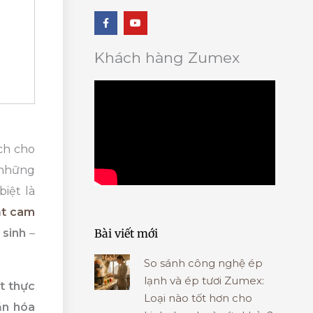
F
Y
a
o
c
u
e
t
b
u
Khách hàng Zumex
o
b
o
e
k
-
f
ịch cho
 những
iệt là
ắt cam
Bài viết mới
 sinh
–
So sánh công nghệ ép
lạnh và ép tươi Zumex:
t thực
Loại nào tốt hơn cho
ăn hóa