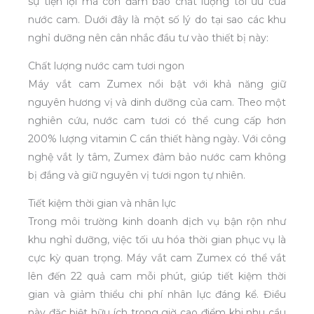
sự tiện lợi mà còn đảm bảo chất lượng tối ưu của
nước cam. Dưới đây là một số lý do tại sao các khu
nghỉ dưỡng nên cân nhắc đầu tư vào thiết bị này:
Chất lượng nước cam tươi ngon
Máy vắt cam Zumex nổi bật với khả năng giữ
nguyên hương vị và dinh dưỡng của cam. Theo một
nghiên cứu, nước cam tươi có thể cung cấp hơn
200% lượng vitamin C cần thiết hàng ngày. Với công
nghệ vắt ly tâm, Zumex đảm bảo nước cam không
bị đắng và giữ nguyên vị tươi ngon tự nhiên.
Tiết kiệm thời gian và nhân lực
Trong môi trường kinh doanh dịch vụ bận rộn như
khu nghỉ dưỡng, việc tối ưu hóa thời gian phục vụ là
cực kỳ quan trọng. Máy vắt cam Zumex có thể vắt
lên đến 22 quả cam mỗi phút, giúp tiết kiệm thời
gian và giảm thiểu chi phí nhân lực đáng kể. Điều
này đặc biệt hữu ích trong giờ cao điểm khi nhu cầu