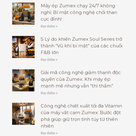
Máy ép Zumex chạy 24/7 không
nghỉ: Bí mật công nghệ chổi than
cực đỉnh!
Đọc thêm »
5 Lý do khiến Zumex Soul Series trở
thành “Vũ khí bí mật” của các chuỗi
F&B lớn
Đọc thêm »
Giải mã công nghệ giảm thanh độc
quyền của Zumex: Khi máy ép
mạnh mẽ nhưng vẫn “thì thầm”
Đọc thêm »
Công nghệ chiết xuất tối đa Vitamin
của máy vắt cam Zumex: Bước đột
phá giúp giữ trọn tinh túy từ thiên
nhiên
Đọc thêm »