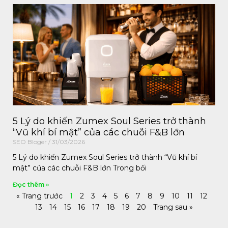
5 Lý do khiến Zumex Soul Series trở thành
“Vũ khí bí mật” của các chuỗi F&B lớn
SEO Bloger
31/03/2026
5 Lý do khiến Zumex Soul Series trở thành “Vũ khí bí
mật” của các chuỗi F&B lớn Trong bối
Đọc thêm »
« Trang trước
1
2
3
4
5
6
7
8
9
10
11
12
13
14
15
16
17
18
19
20
Trang sau »