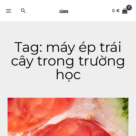
Skip
Search
to
0
€
content
Tag: máy ép trái
cây trong trường
học