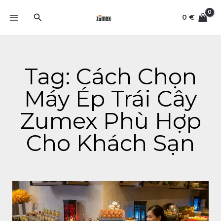
Skip
Search
to
0
€
content
Tag: Cách Chọn
Máy Ép Trái Cây
Zumex Phù Hợp
Cho Khách Sạn
Page
Page
Page