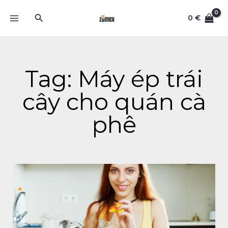
Skip
Search
to
0
€
content
Tag: Máy ép trái
cây cho quán cà
phê