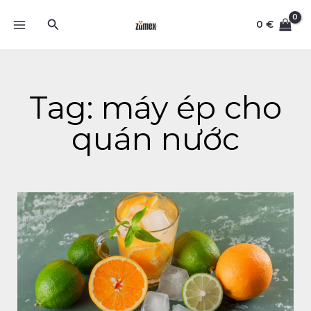
Skip
Search
to
0
€
content
Tag: máy ép cho
quán nước