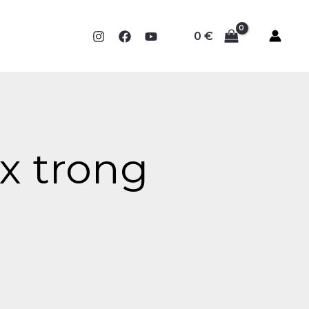
0
€
x trong