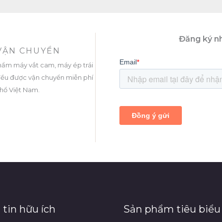
Đăng ký nh
 VẬN CHUYỂN
hẩm máy vắt cam, máy ép trái
. đều được vận chuyển miễn phí
thổ Việt Nam.
tin hữu ích
Sản phẩm tiêu biểu