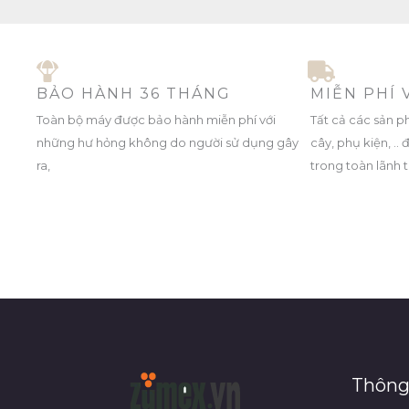
BẢO HÀNH 36 THÁNG
MIỄN PHÍ
Toàn bộ máy được bảo hành miễn phí với
Tất cả các sản p
những hư hỏng không do người sử dụng gây
cây, phụ kiện, .
ra,
trong toàn lãnh 
Thông 