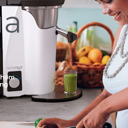
ủa
 thơm
ống