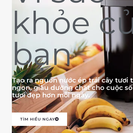
khỏe c
bạn
Tạo ra nguồn nước ép trái cây tươi
ngon, giàu dưỡng chất cho cuộc s
tươi đẹp hơn mỗi ngày.
TÌM HIỂU NGAY