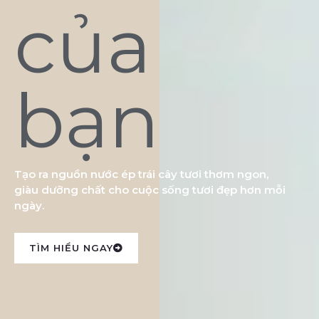
của
bạn
Tạo ra nguồn nước ép trái cây tươi thơm ngon,
giàu dưỡng chất cho cuộc sống tươi đẹp hơn mỗi
ngày.
TÌM HIỂU NGAY