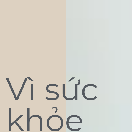
Vì sức
khỏe