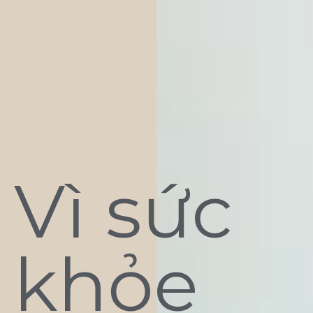
Vì sức
khỏe