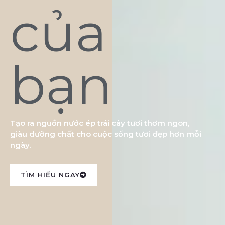
của
bạn
Tạo ra nguồn nước ép trái cây tươi thơm ngon,
giàu dưỡng chất cho cuộc sống tươi đẹp hơn mỗi
ngày.
TÌM HIỂU NGAY