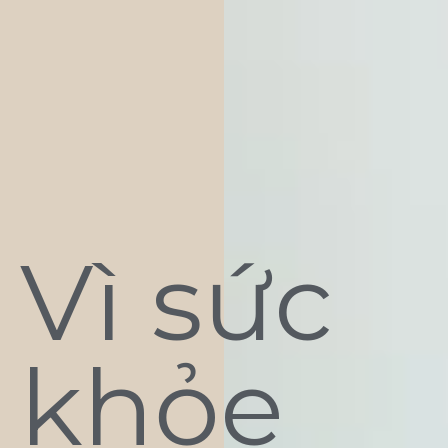
Vì sức
khỏe