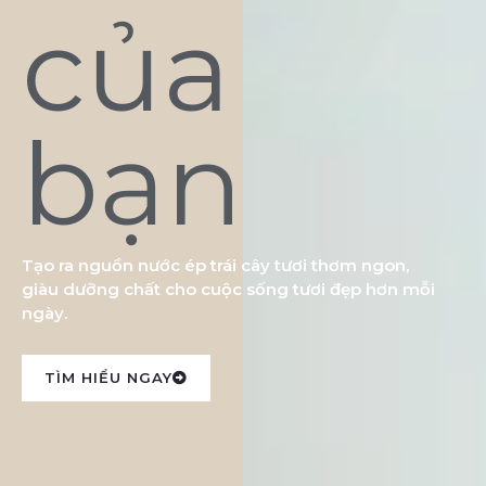
của
bạn
Tạo ra nguồn nước ép trái cây tươi thơm ngon,
giàu dưỡng chất cho cuộc sống tươi đẹp hơn mỗi
ngày.
TÌM HIỂU NGAY