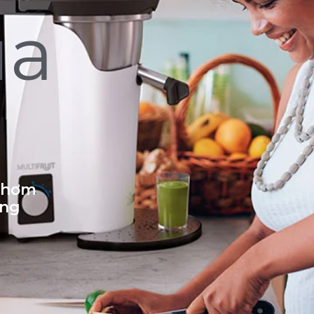
ủa
 thơm
ống