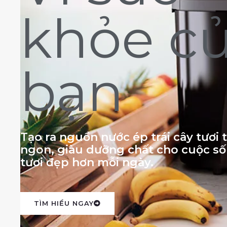
khỏe c
bạn
Tạo ra nguồn nước ép trái cây tươi
ngon, giàu dưỡng chất cho cuộc s
tươi đẹp hơn mỗi ngày.
TÌM HIỂU NGAY