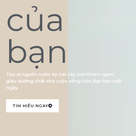
của
bạn
Tạo ra nguồn nước ép trái cây tươi thơm ngon,
giàu dưỡng chất cho cuộc sống tươi đẹp hơn mỗi
ngày.
TÌM HIỂU NGAY