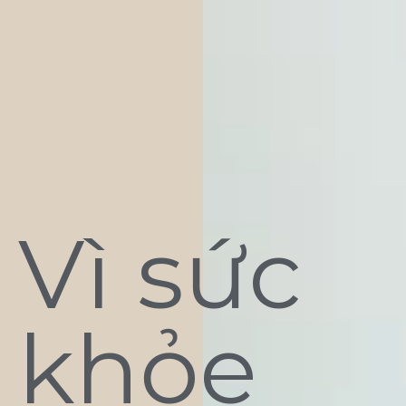
Vì sức
khỏe