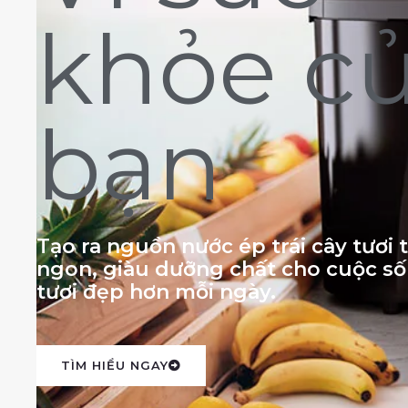
khỏe c
bạn
Tạo ra nguồn nước ép trái cây tươi
ngon, giàu dưỡng chất cho cuộc s
tươi đẹp hơn mỗi ngày.
TÌM HIỂU NGAY