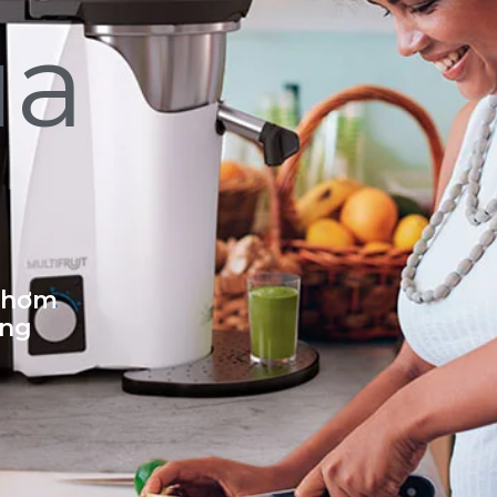
ủa
 thơm
ống