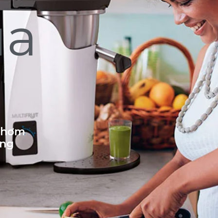
ủa
 thơm
ống