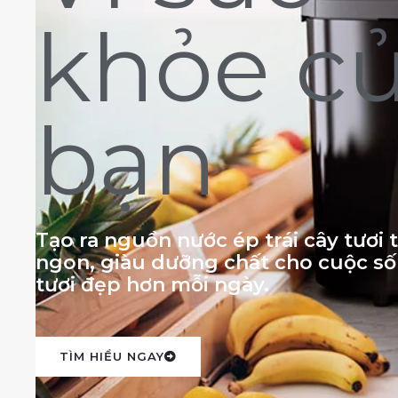
khỏe c
bạn
Tạo ra nguồn nước ép trái cây tươi
ngon, giàu dưỡng chất cho cuộc s
tươi đẹp hơn mỗi ngày.
TÌM HIỂU NGAY