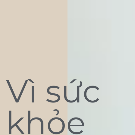
Vì sức
khỏe