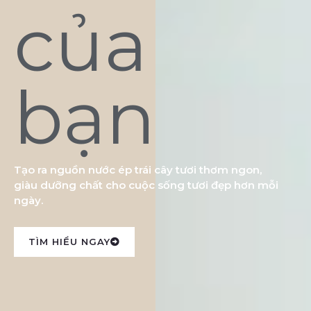
của
bạn
Tạo ra nguồn nước ép trái cây tươi thơm ngon,
giàu dưỡng chất cho cuộc sống tươi đẹp hơn mỗi
ngày.
TÌM HIỂU NGAY