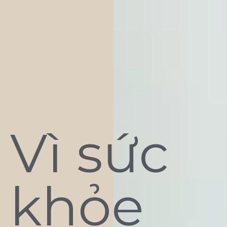
Vì sức
khỏe