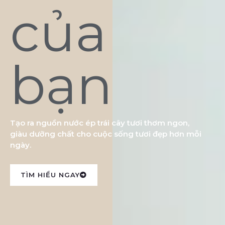
của
bạn
Tạo ra nguồn nước ép trái cây tươi thơm ngon,
giàu dưỡng chất cho cuộc sống tươi đẹp hơn mỗi
ngày.
TÌM HIỂU NGAY