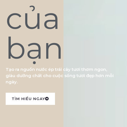
của
bạn
Tạo ra nguồn nước ép trái cây tươi thơm ngon,
giàu dưỡng chất cho cuộc sống tươi đẹp hơn mỗi
ngày.
TÌM HIỂU NGAY