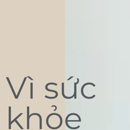
Vì sức
khỏe