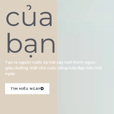
của
bạn
Tạo ra nguồn nước ép trái cây tươi thơm ngon,
giàu dưỡng chất cho cuộc sống tươi đẹp hơn mỗi
ngày.
TÌM HIỂU NGAY