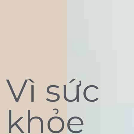
Vì sức
khỏe