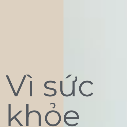
Vì sức
khỏe