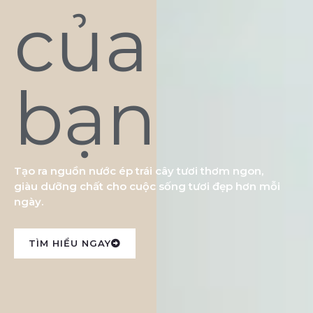
của
bạn
Tạo ra nguồn nước ép trái cây tươi thơm ngon,
giàu dưỡng chất cho cuộc sống tươi đẹp hơn mỗi
ngày.
TÌM HIỂU NGAY