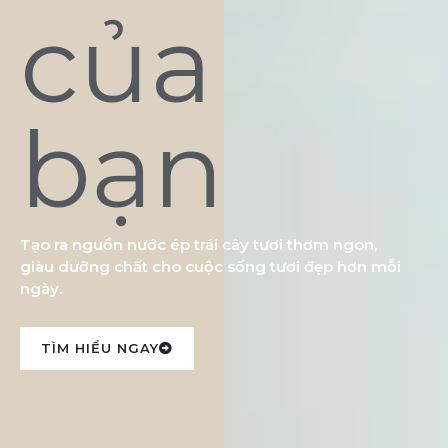
của
bạn
Tạo ra nguồn nước ép trái cây tươi thơm ngon,
giàu dưỡng chất cho cuộc sống tươi đẹp hơn mỗi
ngày.
TÌM HIỂU NGAY