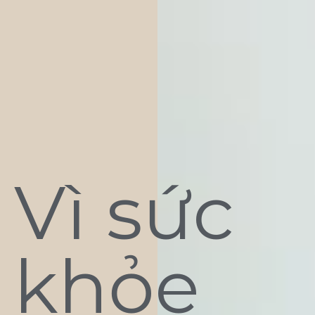
Vì sức
khỏe