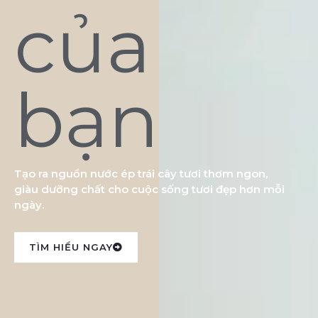
của
bạn
Tạo ra nguồn nước ép trái cây tươi thơm ngon,
giàu dưỡng chất cho cuộc sống tươi đẹp hơn mỗi
ngày.
TÌM HIỂU NGAY