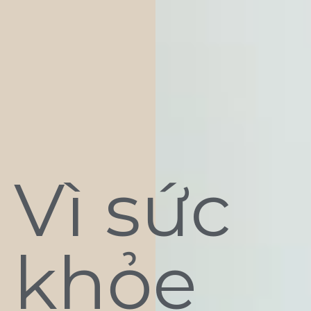
Vì sức
khỏe