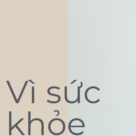
Vì sức
khỏe