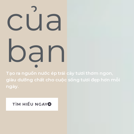
của
bạn
Tạo ra nguồn nước ép trái cây tươi thơm ngon,
giàu dưỡng chất cho cuộc sống tươi đẹp hơn mỗi
ngày.
TÌM HIỂU NGAY