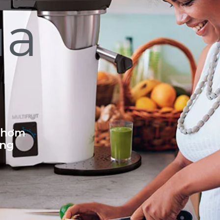
ủa
 thơm
ống