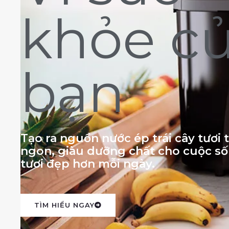
khỏe c
bạn
Tạo ra nguồn nước ép trái cây tươi
ngon, giàu dưỡng chất cho cuộc s
tươi đẹp hơn mỗi ngày.
TÌM HIỂU NGAY