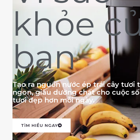
khỏe c
bạn
Tạo ra nguồn nước ép trái cây tươi
ngon, giàu dưỡng chất cho cuộc s
tươi đẹp hơn mỗi ngày.
TÌM HIỂU NGAY