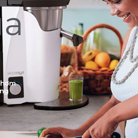
ủa
 thơm
ống