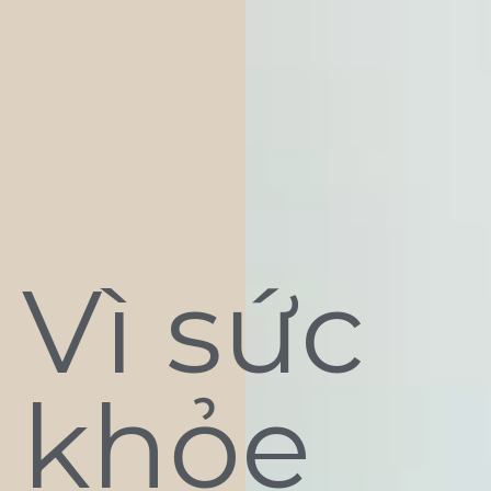
Vì sức
khỏe