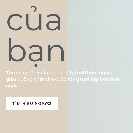
của
bạn
Tạo ra nguồn nước ép trái cây tươi thơm ngon,
giàu dưỡng chất cho cuộc sống tươi đẹp hơn mỗi
ngày.
TÌM HIỂU NGAY