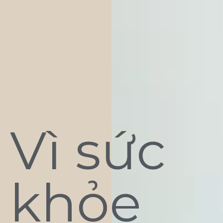
Vì sức
khỏe