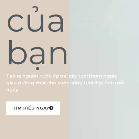
của
bạn
Tạo ra nguồn nước ép trái cây tươi thơm ngon,
giàu dưỡng chất cho cuộc sống tươi đẹp hơn mỗi
ngày.
TÌM HIỂU NGAY