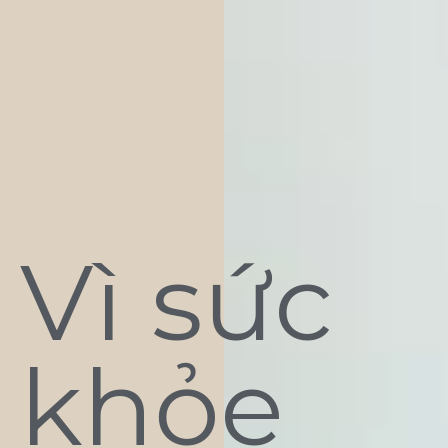
Vì sức
khỏe