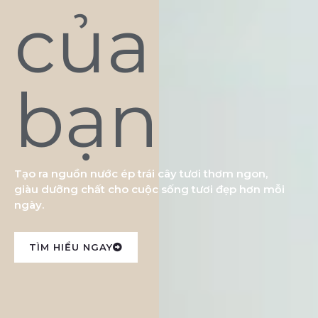
của
bạn
Tạo ra nguồn nước ép trái cây tươi thơm ngon,
giàu dưỡng chất cho cuộc sống tươi đẹp hơn mỗi
ngày.
TÌM HIỂU NGAY