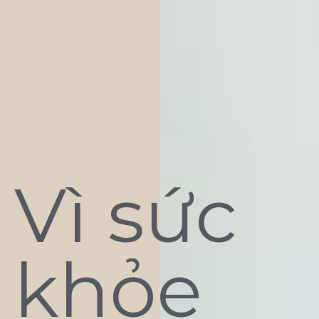
Vì sức
khỏe