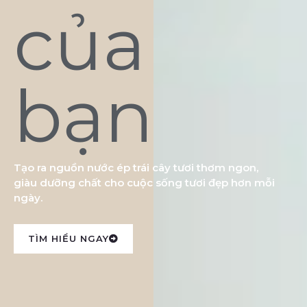
của
bạn
Tạo ra nguồn nước ép trái cây tươi thơm ngon,
giàu dưỡng chất cho cuộc sống tươi đẹp hơn mỗi
ngày.
TÌM HIỂU NGAY