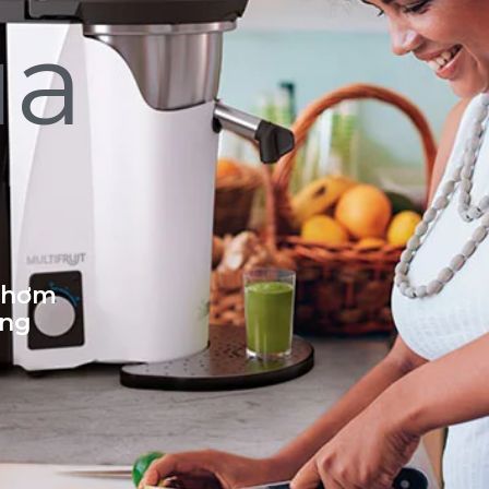
ủa
 thơm
ống