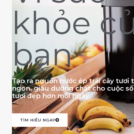
khỏe c
bạn
Tạo ra nguồn nước ép trái cây tươi
ngon, giàu dưỡng chất cho cuộc s
tươi đẹp hơn mỗi ngày.
TÌM HIỂU NGAY