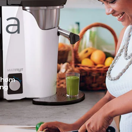
ủa
 thơm
ống