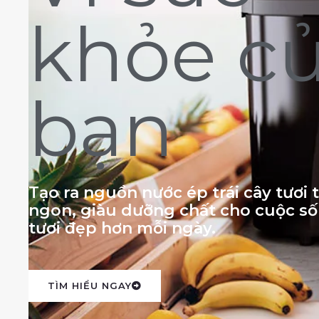
khỏe c
bạn
Tạo ra nguồn nước ép trái cây tươi
ngon, giàu dưỡng chất cho cuộc s
tươi đẹp hơn mỗi ngày.
TÌM HIỂU NGAY