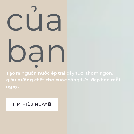
của
bạn
Tạo ra nguồn nước ép trái cây tươi thơm ngon,
giàu dưỡng chất cho cuộc sống tươi đẹp hơn mỗi
ngày.
TÌM HIỂU NGAY