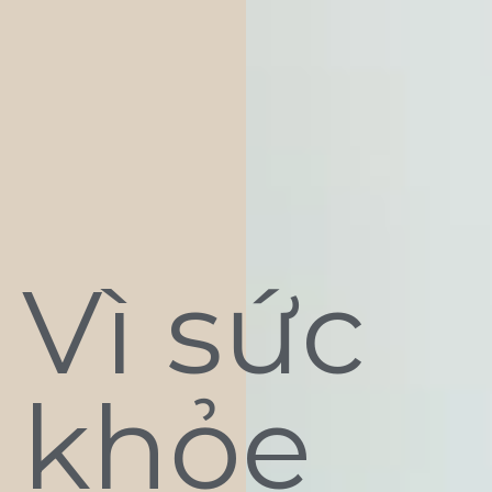
Vì sức
khỏe