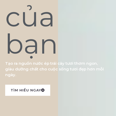
của
bạn
Tạo ra nguồn nước ép trái cây tươi thơm ngon,
giàu dưỡng chất cho cuộc sống tươi đẹp hơn mỗi
ngày.
TÌM HIỂU NGAY