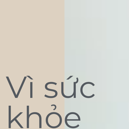
Vì sức
khỏe