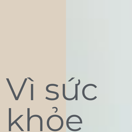
Vì sức
khỏe