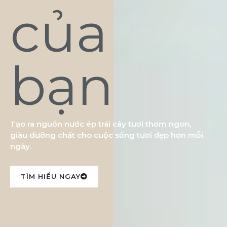
của
bạn
Tạo ra nguồn nước ép trái cây tươi thơm ngon,
giàu dưỡng chất cho cuộc sống tươi đẹp hơn mỗi
ngày.
TÌM HIỂU NGAY