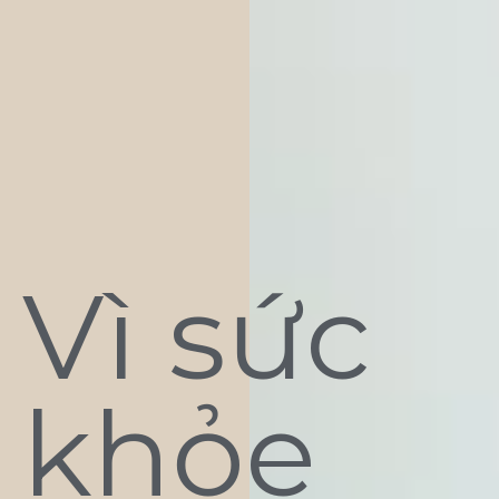
Vì sức
khỏe