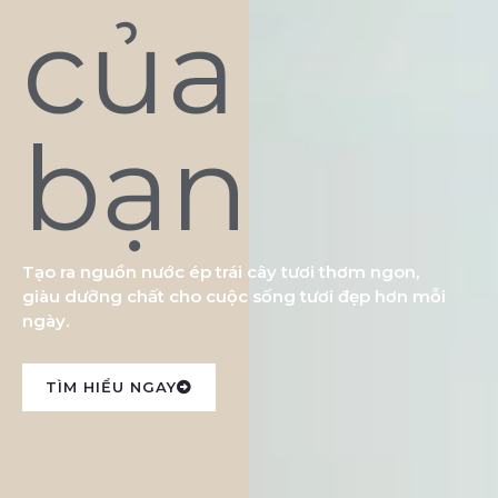
của
bạn
Tạo ra nguồn nước ép trái cây tươi thơm ngon,
giàu dưỡng chất cho cuộc sống tươi đẹp hơn mỗi
ngày.
TÌM HIỂU NGAY