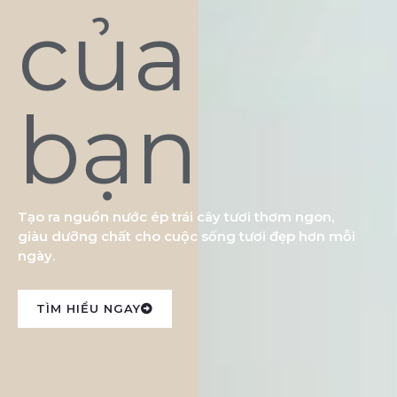
của
bạn
Tạo ra nguồn nước ép trái cây tươi thơm ngon,
giàu dưỡng chất cho cuộc sống tươi đẹp hơn mỗi
ngày.
TÌM HIỂU NGAY