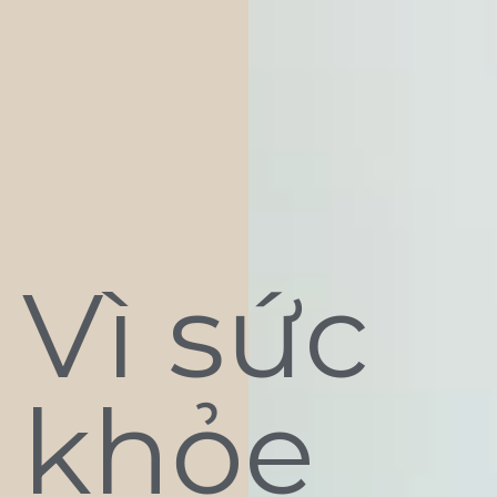
Vì sức
khỏe