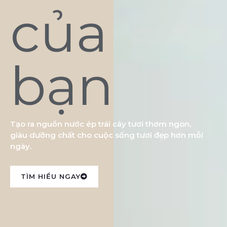
của
bạn
Tạo ra nguồn nước ép trái cây tươi thơm ngon,
giàu dưỡng chất cho cuộc sống tươi đẹp hơn mỗi
ngày.
TÌM HIỂU NGAY