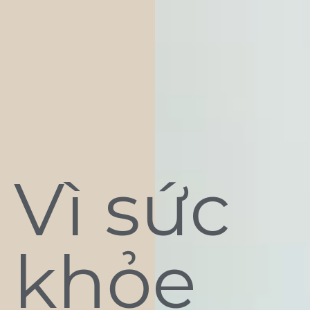
Vì sức
khỏe