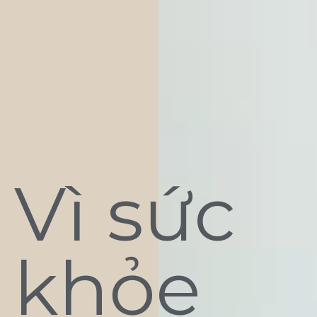
Vì sức
khỏe