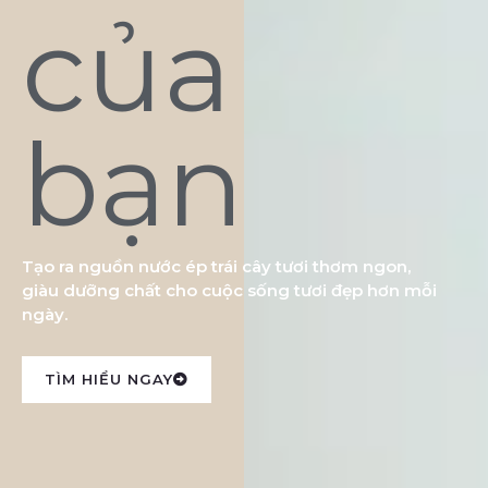
của
bạn
Tạo ra nguồn nước ép trái cây tươi thơm ngon,
giàu dưỡng chất cho cuộc sống tươi đẹp hơn mỗi
ngày.
TÌM HIỂU NGAY