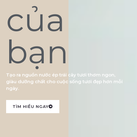
của
bạn
Tạo ra nguồn nước ép trái cây tươi thơm ngon,
giàu dưỡng chất cho cuộc sống tươi đẹp hơn mỗi
ngày.
TÌM HIỂU NGAY