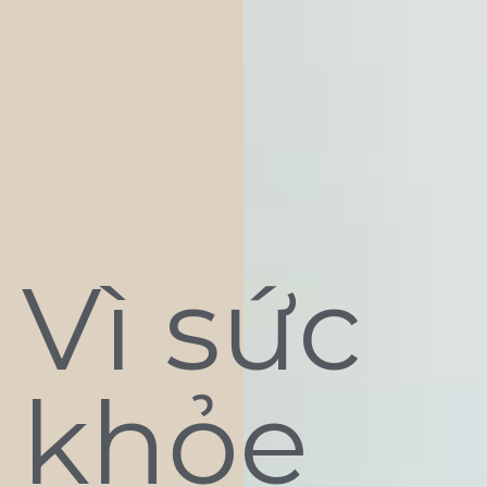
Vì sức
khỏe