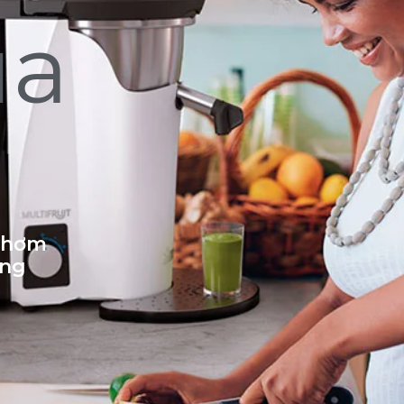
ủa
 thơm
ống