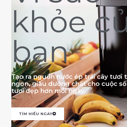
khỏe c
bạn
Tạo ra nguồn nước ép trái cây tươi
ngon, giàu dưỡng chất cho cuộc s
tươi đẹp hơn mỗi ngày.
TÌM HIỂU NGAY