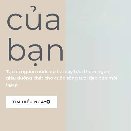
của
bạn
Tạo ra nguồn nước ép trái cây tươi thơm ngon,
giàu dưỡng chất cho cuộc sống tươi đẹp hơn mỗi
ngày.
TÌM HIỂU NGAY