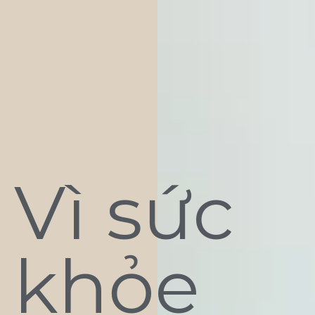
Vì sức
khỏe