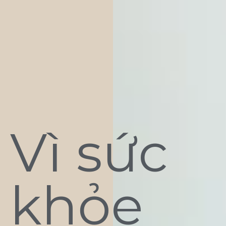
Vì sức
khỏe