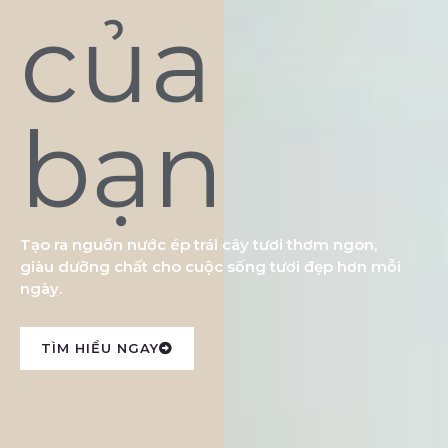
của
bạn
Tạo ra nguồn nước ép trái cây tươi thơm ngon,
giàu dưỡng chất cho cuộc sống tươi đẹp hơn mỗi
ngày.
TÌM HIỂU NGAY