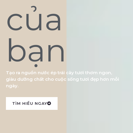
của
bạn
Tạo ra nguồn nước ép trái cây tươi thơm ngon,
giàu dưỡng chất cho cuộc sống tươi đẹp hơn mỗi
ngày.
TÌM HIỂU NGAY