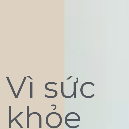
Vì sức
khỏe