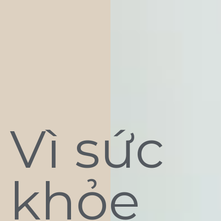
Vì sức
khỏe