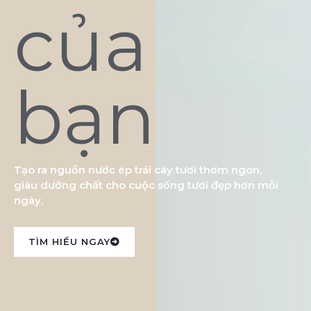
của
bạn
Tạo ra nguồn nước ép trái cây tươi thơm ngon,
giàu dưỡng chất cho cuộc sống tươi đẹp hơn mỗi
ngày.
TÌM HIỂU NGAY