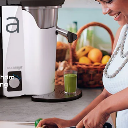
ủa
 thơm
ống