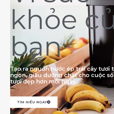
khỏe c
bạn
Tạo ra nguồn nước ép trái cây tươi
ngon, giàu dưỡng chất cho cuộc s
tươi đẹp hơn mỗi ngày.
TÌM HIỂU NGAY