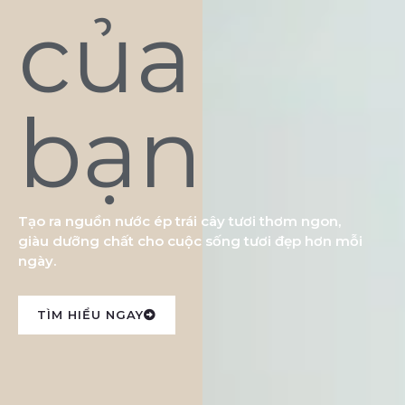
của
bạn
Tạo ra nguồn nước ép trái cây tươi thơm ngon,
giàu dưỡng chất cho cuộc sống tươi đẹp hơn mỗi
ngày.
TÌM HIỂU NGAY