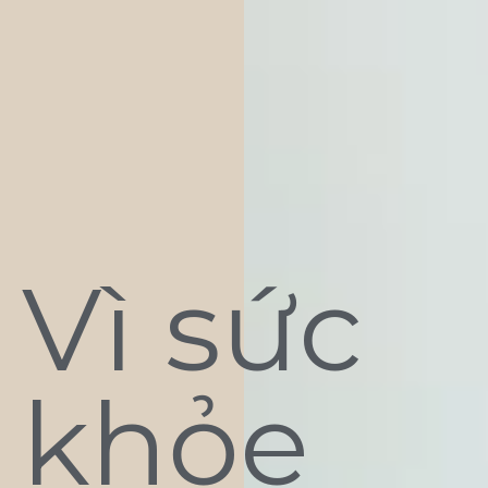
Vì sức
khỏe