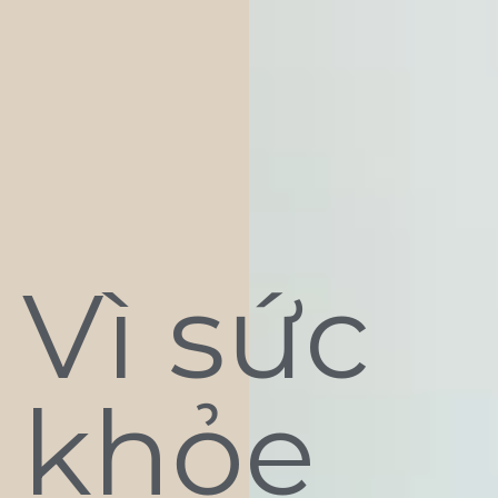
Vì sức
khỏe