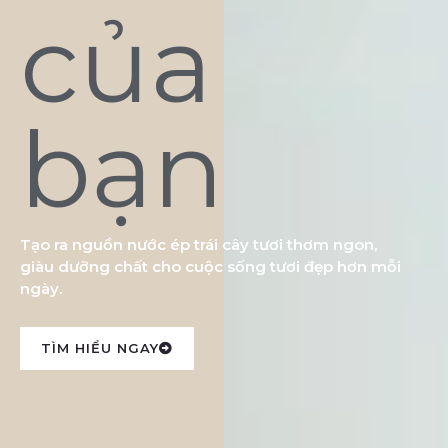
của
bạn
Tạo ra nguồn nước ép trái cây tươi thơm ngon,
giàu dưỡng chất cho cuộc sống tươi đẹp hơn mỗi
ngày.
TÌM HIỂU NGAY